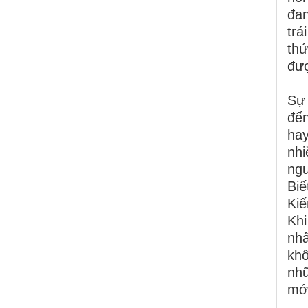
đan
trá
thứ
đượ
Sự 
đến
hay
nhi
ngư
Biế
Kiế
Khi
nh
khô
nhữ
mới