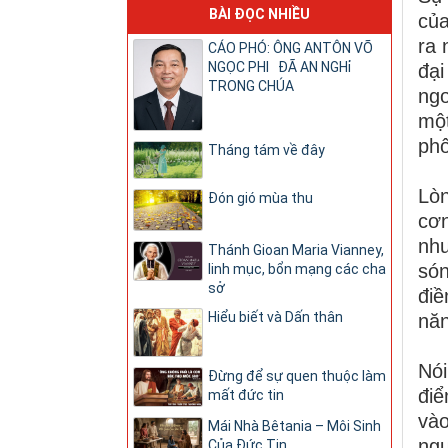
BÀI ĐỌC NHIỀU
của
ra 
CÁO PHÓ: ÔNG ANTÔN VÕ
NGỌC PHI ĐÃ AN NGHỉ
đạ
TRONG CHÚA
ngo
một
phô
Tháng tám về đây
Lòn
Đón gió mùa thu
cơn
như
Thánh Gioan Maria Vianney,
són
linh mục, bổn mạng các cha
sở
điề
Hiểu biết và Dấn thân
năn
Nói
Đừng để sự quen thuộc làm
điể
mất đức tin
vào
Mái Nhà Bêtania – Môi Sinh
ngư
Của Đức Tin