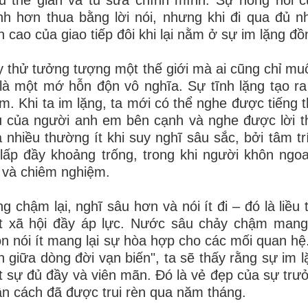
nh hơn thua bằng lời nói, nhưng khi đi qua đủ n
h cao của giao tiếp đôi khi lại nằm ở sự im lặng đ
 thử tưởng tượng một thế giới mà ai cũng chỉ mu
là một mớ hỗn độn vô nghĩa. Sự tĩnh lặng tạo ra
. Khi ta im lặng, ta mới có thể nghe được tiếng 
 của người anh em bên cạnh và nghe được lời t
 nhiều thường ít khi suy nghĩ sâu sắc, bởi tâm t
lấp đầy khoảng trống, trong khi người khôn ng
 và chiêm nghiệm.
g chậm lại, nghĩ sâu hơn và nói ít đi – đó là liề
t xã hội đầy áp lực. Nước sâu chảy chậm mang 
n nói ít mang lại sự hòa hợp cho các mối quan hệ. 
n giữa dòng đời vạn biến", ta sẽ thấy rằng sự im 
 sự đủ đầy và viên mãn. Đó là vẻ đẹp của sự trư
n cách đã được trui rèn qua năm tháng.