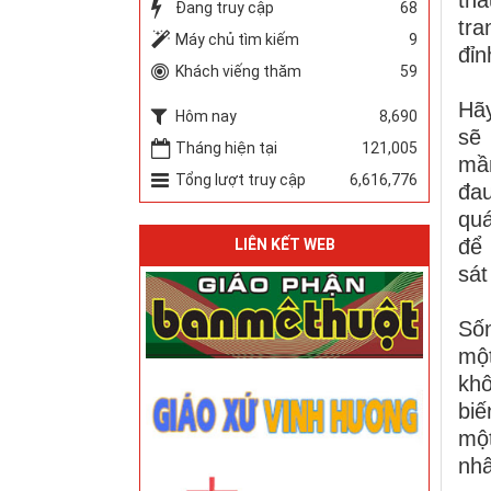
Đang truy cập
68
tra
Máy chủ tìm kiếm
9
đỉn
Khách viếng thăm
59
Hãy
Hôm nay
8,690
sẽ 
Tháng hiện tại
121,005
mầm
Tổng lượt truy cập
6,616,776
đau
quá
để 
LIÊN KẾT WEB
sát
Sốn
mộ
khô
biế
một
nhâ