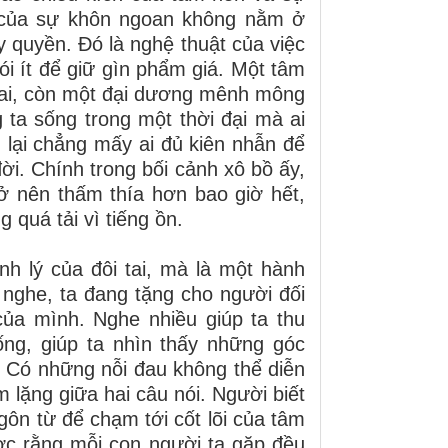
o của sự khôn ngoan không nằm ở
 quyền. Đó là nghệ thuật của việc
ói ít để giữ gìn phẩm giá. Một tâm
 tai, còn một đại dương mênh mông
 ta sống trong một thời đại mà ai
lại chẳng mấy ai đủ kiên nhẫn để
ời. Chính trong bối cảnh xô bồ ấy,
rở nên thấm thía hơn bao giờ hết,
quá tải vì tiếng ồn.
h lý của đôi tai, mà là một hành
ể nghe, ta đang tặng cho người đối
của mình. Nghe nhiều giúp ta thu
g, giúp ta nhìn thấy những góc
. Có những nỗi đau không thể diễn
m lặng giữa hai câu nói. Người biết
gôn từ để chạm tới cốt lõi của tâm
ợc rằng mỗi con người ta gặp đều