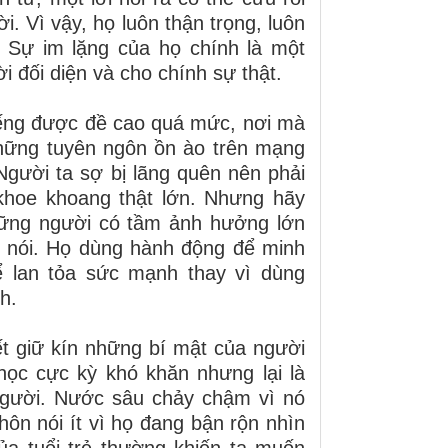
i. Vì vậy, họ luôn thận trọng, luôn
. Sự im lặng của họ chính là một
 đối diện và cho chính sự thật.
tiếng được đề cao quá mức, nơi mà
những tuyên ngôn ồn ào trên mạng
 Người ta sợ bị lãng quên nên phải
 khoe khoang thật lớn. Nhưng hãy
những người có tầm ảnh hưởng lớn
n nói. Họ dùng hành động để minh
ể lan tỏa sức mạnh thay vì dùng
h.
iết giữ kín những bí mật của người
 học cực kỳ khó khăn nhưng lại là
người. Nước sâu chảy chậm vì nó
hôn nói ít vì họ đang bận rộn nhìn
ủa tuổi trẻ thường khiến ta muốn