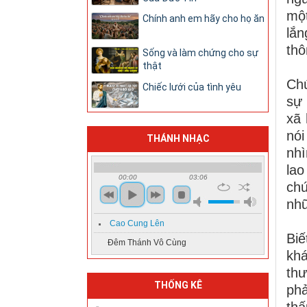
một
Chính anh em hãy cho họ ăn
lắn
thô
Sống và làm chứng cho sự
thật
Chú
Chiếc lưới của tình yêu
sự 
xã 
nói
THÁNH NHẠC
nhì
lao
00:00
03:06
chứ
nhữ
Cao Cung Lên
Biế
Đêm Thánh Vô Cùng
khá
th
THỐNG KÊ
phả
thấ