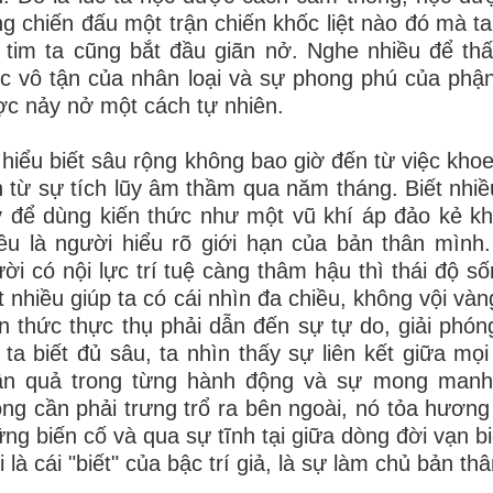
g chiến đấu một trận chiến khốc liệt nào đó mà ta 
i tim ta cũng bắt đầu giãn nở. Nghe nhiều để th
c vô tận của nhân loại và sự phong phú của phậ
c nảy nở một cách tự nhiên.
hiểu biết sâu rộng không bao giờ đến từ việc kh
 từ sự tích lũy âm thầm qua năm tháng. Biết nhiề
 để dùng kiến thức như một vũ khí áp đảo kẻ khá
ều là người hiểu rõ giới hạn của bản thân mình.
ời có nội lực trí tuệ càng thâm hậu thì thái độ
t nhiều giúp ta có cái nhìn đa chiều, không vội và
n thức thực thụ phải dẫn đến sự tự do, giải phón
 ta biết đủ sâu, ta nhìn thấy sự liên kết giữa mọ
ân quả trong từng hành động và sự mong manh c
ng cần phải trưng trổ ra bên ngoài, nó tỏa hương
ng biến cố và qua sự tĩnh tại giữa dòng đời vạn bi
 là cái "biết" của bậc trí giả, là sự làm chủ bản th