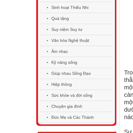
Sinh hoạt Thiếu Nhi
Quà tặng
Suy niệm Suy tư
Văn hóa Nghệ thuật
Âm nhạc
Kỹ năng sống
Tro
Giúp nhau Sống Đạo
thẳ
Hiệp thông
một
càn
Sức khỏe và đời sống
một
Chuyện gia đình
dưỡ
náo
Đức Mẹ và Các Thánh
Sự 