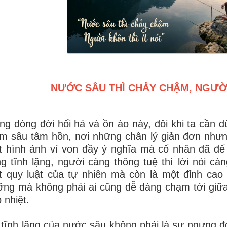
NƯỚC SÂU THÌ CHẢY CHẬM, NGƯỜI
ng dòng đời hối hả và ồn ào này, đôi khi ta cần d
m sâu tâm hồn, nơi những chân lý giản đơn nhưn
 hình ảnh ví von đầy ý nghĩa mà cổ nhân đã để 
g tĩnh lặng, người càng thông tuệ thì lời nói c
 quy luật của tự nhiên mà còn là một đỉnh cao 
ng mà không phải ai cũng dễ dàng chạm tới giữa
 nhiệt.
tĩnh lặng của nước sâu không phải là sự ngưng đọ