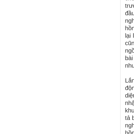
tr
đầu
ngh
hồn
lại
cũn
ngồ
bài
như
Lắn
độn
diệ
nh
khu
tả 
ngh
hồn