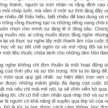
ưởng thành, người ta mới nhận ra rằng đỉnh ca
 môi chóp lưỡi, mà nằm ở một sự tĩnh lặng đầy uy
e nhiều để thấu hiểu, biết nhiều để bao dung và n
 trống rỗng thường tạo ra những tiếng vang chói
 luôn chọn cho mình sự lặng lẽ ở tầng sâu. Chúng
g muốn nói, ai cũng muốn được lắng nghe nhưng 
i lại và thực sự nghe lấy một thanh âm của cuộc đ
 học về sự tiết chế ngôn từ và mở rộng đôi tai t
 một liều thuốc chữa lành cho những tâm hồn đang 
g nghe không chỉ đơn thuần là một hoạt động sin
g của tình yêu và sự tôn trọng. Khi ta im lặng đ
n món quà quý giá nhất: sự hiện diện trọn vẹn 
ận được những mảnh ghép đa dạng của cuộc sốn
ất mà nếu chỉ mải mê nói, ta sẽ vĩnh viễn bỏ qua
bằng lời, chỉ có thể cảm nhận qua nhịp thở và sự i
e là người có khả năng đi xuyên qua lớp vỏ của n
. Đó là lúc ta học được cách cảm thông, học đư