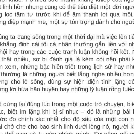
 linh hồn nhưng cũng có thể tiêu diệt một đời ngườ
g lọc tâm tư trước khi để âm thanh lọt qua môi
ng điệp mạnh mẽ, một sự tôn trọng dành cho người
ng ta đang sống trong một thời đại mà việc lên 
khẳng định cái tôi cá nhân thường gắn liền với 
hội hay trong các cuộc tranh luận không hồi kết.
 thật nhiều, sợ bị đánh giá là kém cỏi nên phải
n xem, những bậc hiền triết trong lịch sử hay 
 thường là những người biết lắng nghe nhiều hơ
ng cho lẽ sống, dùng sự hiện diện tĩnh lặng đ
ng lời hứa hão huyền hay những lý luận rỗng tuếc
t dừng lại đúng lúc trong một cuộc trò chuyện, b
c, biết im lặng khi bị sỉ nhục – đó là những bài
ước đo chính xác nhất cho độ sâu của một con 
i chở che cho bao sinh linh dưới lòng nó, người k
u thế gian và tu sửa chính mình. Sự nông nổi c