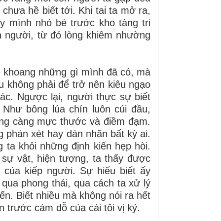
chưa hề biết tới. Khi tai ta mở ra,
ấy mình nhỏ bé trước kho tàng tri
n người, từ đó lòng khiêm nhường
oe khoang những gì mình đã có, mà
u không phải để trở nên kiêu ngạo
c. Ngược lại, người thực sự biết
 Như bông lúa chín luôn cúi đầu,
 sống càng mực thước và điềm đạm.
ng phán xét hay dán nhãn bất kỳ ai.
g ta khỏi những định kiến hẹp hòi.
i sự vật, hiện tượng, ta thấy được
ủa kiếp người. Sự hiểu biết ấy
 qua phong thái, qua cách ta xử lý
ến. Biết nhiều mà không nói ra hết
ân trước cám dỗ của cái tôi vị kỷ.