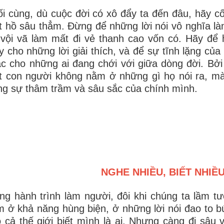
i cùng, dù cuộc đời có xô đẩy ta đến đâu, hãy c
 hồ sâu thẳm. Đừng để những lời nói vô nghĩa l
vội vã làm mất đi vẻ thanh cao vốn có. Hãy để 
y cho những lời giải thích, và để sự tĩnh lặng củ
c cho những ai đang chới với giữa dòng đời. Bởi 
 con người không nằm ở những gì họ nói ra, mà
ng sự thâm trầm và sâu sắc của chính mình.
NGHE NHIỀU, BIẾT NHIỀU,
ng hành trình làm người, đôi khi chúng ta lầm t
 ở khả năng hùng biện, ở những lời nói đao to bú
 cả thế giới biết mình là ai. Nhưng càng đi sâu