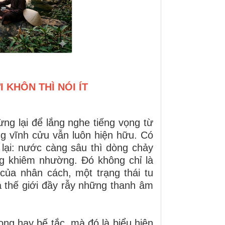
 KHÔN THÌ NÓI ÍT
ừng lại để lắng nghe tiếng vọng từ
g vĩnh cửu vẫn luôn hiện hữu. Có
lại: nước càng sâu thì dòng chảy
àng khiêm nhường. Đó không chỉ là
của nhân cách, một trạng thái tu
 thế giới đầy rẫy những thanh âm
ng hay bế tắc, mà đó là biểu hiện