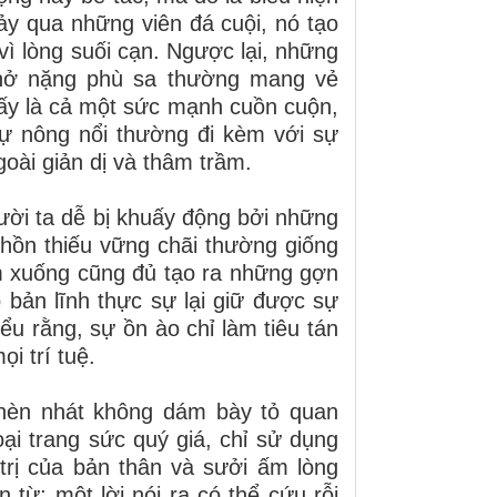
ảy qua những viên đá cuội, nó tạo
 vì lòng suối cạn. Ngược lại, những
hở nặng phù sa thường mang vẻ
ấy là cả một sức mạnh cuồn cuộn,
ự nông nổi thường đi kèm với sự
oài giản dị và thâm trầm.
ười ta dễ bị khuấy động bởi những
 hồn thiếu vững chãi thường giống
m xuống cũng đủ tạo ra những gợn
bản lĩnh thực sự lại giữ được sự
ểu rằng, sự ồn ào chỉ làm tiêu tán
i trí tuệ.
ự hèn nhát không dám bày tỏ quan
ại trang sức quý giá, chỉ sử dụng
trị của bản thân và sưởi ấm lòng
từ; một lời nói ra có thể cứu rỗi