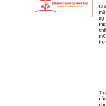
Cuố
mặt
sự 
tha
chắ
một
tro
Tro
nằm
cho