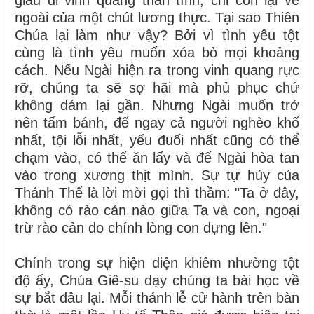
ngoài của một chút lương thực. Tại sao Thiên
Chúa lại làm như vậy? Bởi vì tình yêu tột
cùng là tình yêu muốn xóa bỏ mọi khoảng
cách. Nếu Ngài hiện ra trong vinh quang rực
rỡ, chúng ta sẽ sợ hãi mà phủ phục chứ
không dám lại gần. Nhưng Ngài muốn trở
nên tấm bánh, để ngay cả người nghèo khổ
nhất, tội lỗi nhất, yếu đuối nhất cũng có thể
chạm vào, có thể ăn lấy và để Ngài hòa tan
vào trong xương thịt mình. Sự tự hủy của
Thánh Thể là lời mời gọi thì thầm: "Ta ở đây,
không có rào cản nào giữa Ta và con, ngoại
trừ rào cản do chính lòng con dựng lên."
Chính trong sự hiện diện khiêm nhường tột
độ ấy, Chúa Giê-su dạy chúng ta bài học về
sự bắt đầu lại. Mỗi thánh lễ cử hành trên bàn