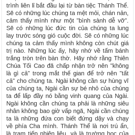
trình liên lỉ bắt đầu lại từ bàn tiệc Thánh Thể.
Sẽ có những lúc chúng ta mệt mỏi, chán nản,
cảm thấy mình như một "bình sành dễ vỡ".
Sẽ có những lúc đức tin của chúng ta lung
lay trước sóng gió cuộc đời. Sẽ có những lúc
chúng ta cảm thấy mình không còn chút giá
trị nào. Những lúc ấy, hãy nhớ về tấm bánh
trắng tròn trên bàn thờ. Hãy nhớ rằng Thiên
Chúa Tối Cao đã chấp nhận trở nên "không
là gì cả" trong mắt thế gian để trở nên "tất
cả" cho chúng ta. Ngài không cần sự hùng vĩ
của chúng ta, Ngài cần sự bé nhỏ của chúng
ta để lấp đầy nó bằng vinh quang của Ngài.
Ngài không cần chúng ta phải là những siêu
nhân không bao giờ vấp ngã, Ngài cần chúng
ta là những đứa con biết đứng dậy và chạy
về phía Cha mình. Thánh Thể là nơi trú ẩn,
là trạm tiếp nhiên liệu, và là trường học của