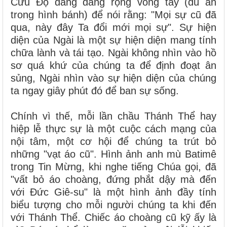
Cứu Độ đang dang rộng vòng tay (dù ẩn
trong hình bánh) để nói rằng: "Mọi sự cũ đã
qua, này đây Ta đổi mới mọi sự". Sự hiện
diện của Ngài là một sự hiện diện mang tính
chữa lành và tái tạo. Ngài không nhìn vào hồ
sơ quá khứ của chúng ta để định đoạt ân
sủng, Ngài nhìn vào sự hiện diện của chúng
ta ngay giây phút đó để ban sự sống.
Chính vì thế, mỗi lần chầu Thánh Thể hay
hiệp lễ thực sự là một cuộc cách mạng của
nội tâm, một cơ hội để chúng ta trút bỏ
những "vạt áo cũ". Hình ảnh anh mù Batimê
trong Tin Mừng, khi nghe tiếng Chúa gọi, đã
"vất bỏ áo choàng, đứng phắt dậy mà đến
với Đức Giê-su" là một hình ảnh đầy tính
biểu tượng cho mỗi người chúng ta khi đến
với Thánh Thể. Chiếc áo choàng cũ kỹ ấy là