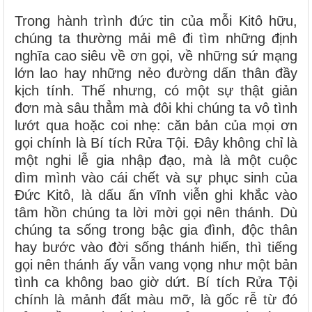
Trong hành trình đức tin của mỗi Kitô hữu,
chúng ta thường mải mê đi tìm những định
nghĩa cao siêu về ơn gọi, về những sứ mạng
lớn lao hay những nẻo đường dấn thân đầy
kịch tính. Thế nhưng, có một sự thật giản
đơn mà sâu thẳm mà đôi khi chúng ta vô tình
lướt qua hoặc coi nhẹ: căn bản của mọi ơn
gọi chính là Bí tích Rửa Tội. Đây không chỉ là
một nghi lễ gia nhập đạo, mà là một cuộc
dìm mình vào cái chết và sự phục sinh của
Đức Kitô, là dấu ấn vĩnh viễn ghi khắc vào
tâm hồn chúng ta lời mời gọi nên thánh. Dù
chúng ta sống trong bậc gia đình, độc thân
hay bước vào đời sống thánh hiến, thì tiếng
gọi nên thánh ấy vẫn vang vọng như một bản
tình ca không bao giờ dứt. Bí tích Rửa Tội
chính là mảnh đất màu mỡ, là gốc rễ từ đó