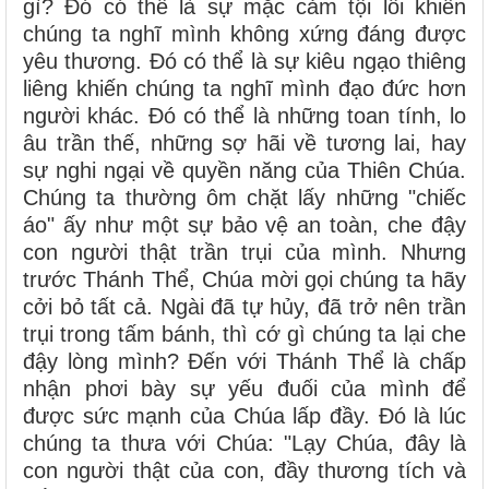
gì? Đó có thể là sự mặc cảm tội lỗi khiến
chúng ta nghĩ mình không xứng đáng được
yêu thương. Đó có thể là sự kiêu ngạo thiêng
liêng khiến chúng ta nghĩ mình đạo đức hơn
người khác. Đó có thể là những toan tính, lo
âu trần thế, những sợ hãi về tương lai, hay
sự nghi ngại về quyền năng của Thiên Chúa.
Chúng ta thường ôm chặt lấy những "chiếc
áo" ấy như một sự bảo vệ an toàn, che đậy
con người thật trần trụi của mình. Nhưng
trước Thánh Thể, Chúa mời gọi chúng ta hãy
cởi bỏ tất cả. Ngài đã tự hủy, đã trở nên trần
trụi trong tấm bánh, thì cớ gì chúng ta lại che
đậy lòng mình? Đến với Thánh Thể là chấp
nhận phơi bày sự yếu đuối của mình để
được sức mạnh của Chúa lấp đầy. Đó là lúc
chúng ta thưa với Chúa: "Lạy Chúa, đây là
con người thật của con, đầy thương tích và