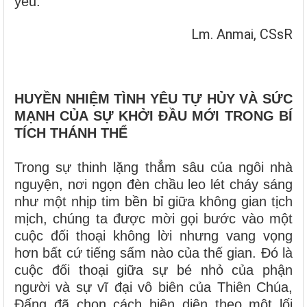
yêu.
Lm. Anmai, CSsR
HUYỀN NHIỆM TÌNH YÊU TỰ HỦY VÀ SỨC
MẠNH CỦA SỰ KHỞI ĐẦU MỚI TRONG BÍ
TÍCH THÁNH THỂ
Trong sự thinh lặng thẳm sâu của ngôi nhà
nguyện, nơi ngọn đèn chầu leo lét cháy sáng
như một nhịp tim bền bỉ giữa không gian tịch
mịch, chúng ta được mời gọi bước vào một
cuộc đối thoại không lời nhưng vang vọng
hơn bất cứ tiếng sấm nào của thế gian. Đó là
cuộc đối thoại giữa sự bé nhỏ của phận
người và sự vĩ đại vô biên của Thiên Chúa,
Đấng đã chọn cách hiện diện theo một lối