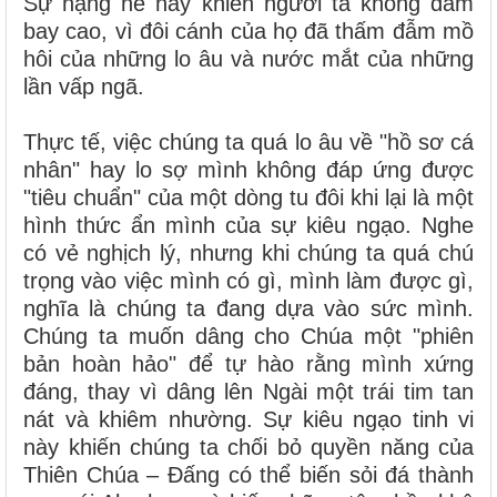
Sự nặng nề này khiến người ta không dám
bay cao, vì đôi cánh của họ đã thấm đẫm mồ
hôi của những lo âu và nước mắt của những
lần vấp ngã.
Thực tế, việc chúng ta quá lo âu về "hồ sơ cá
nhân" hay lo sợ mình không đáp ứng được
"tiêu chuẩn" của một dòng tu đôi khi lại là một
hình thức ẩn mình của sự kiêu ngạo. Nghe
có vẻ nghịch lý, nhưng khi chúng ta quá chú
trọng vào việc mình có gì, mình làm được gì,
nghĩa là chúng ta đang dựa vào sức mình.
Chúng ta muốn dâng cho Chúa một "phiên
bản hoàn hảo" để tự hào rằng mình xứng
đáng, thay vì dâng lên Ngài một trái tim tan
nát và khiêm nhường. Sự kiêu ngạo tinh vi
này khiến chúng ta chối bỏ quyền năng của
Thiên Chúa – Đấng có thể biến sỏi đá thành