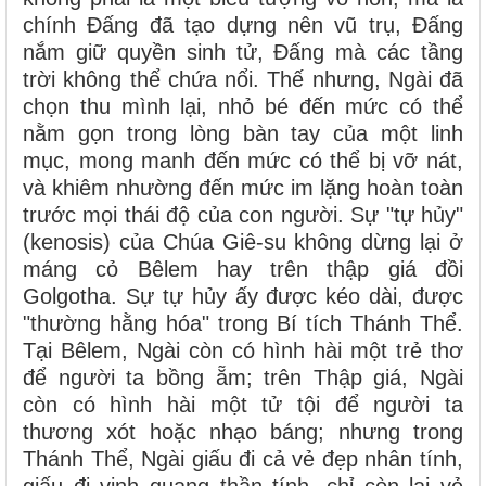
chính Đấng đã tạo dựng nên vũ trụ, Đấng
nắm giữ quyền sinh tử, Đấng mà các tầng
trời không thể chứa nổi. Thế nhưng, Ngài đã
chọn thu mình lại, nhỏ bé đến mức có thể
nằm gọn trong lòng bàn tay của một linh
mục, mong manh đến mức có thể bị vỡ nát,
và khiêm nhường đến mức im lặng hoàn toàn
trước mọi thái độ của con người. Sự "tự hủy"
(kenosis) của Chúa Giê-su không dừng lại ở
máng cỏ Bêlem hay trên thập giá đồi
Golgotha. Sự tự hủy ấy được kéo dài, được
"thường hằng hóa" trong Bí tích Thánh Thể.
Tại Bêlem, Ngài còn có hình hài một trẻ thơ
để người ta bồng ẵm; trên Thập giá, Ngài
còn có hình hài một tử tội để người ta
thương xót hoặc nhạo báng; nhưng trong
Thánh Thể, Ngài giấu đi cả vẻ đẹp nhân tính,
giấu đi vinh quang thần tính, chỉ còn lại vẻ