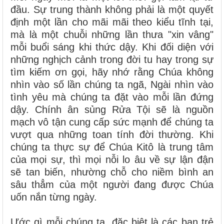
đầu. Sự trung thành không phải là một quyết
định một lần cho mãi mãi theo kiểu tĩnh tại,
mà là một chuỗi những lần thưa "xin vâng"
mỗi buổi sáng khi thức dậy. Khi đối diện với
những nghịch cảnh trong đời tu hay trong sự
tìm kiếm ơn gọi, hãy nhớ rằng Chúa không
nhìn vào số lần chúng ta ngã, Ngài nhìn vào
tình yêu mà chúng ta đặt vào mỗi lần đứng
dậy. Chính ân sủng Rửa Tội sẽ là nguồn
mạch vô tận cung cấp sức mạnh để chúng ta
vượt qua những toan tính đời thường. Khi
chúng ta thực sự để Chúa Kitô là trung tâm
của mọi sự, thì mọi nỗi lo âu về sự lận đận
sẽ tan biến, nhường chỗ cho niềm bình an
sâu thẳm của một người đang được Chúa
uốn nắn từng ngày.
Ước gì mỗi chúng ta, đặc biệt là các bạn trẻ