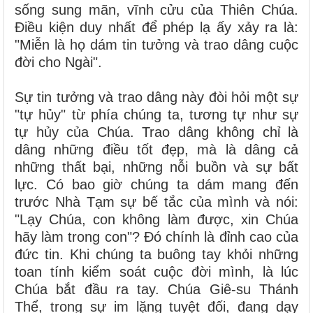
sống sung mãn, vĩnh cửu của Thiên Chúa.
Điều kiện duy nhất để phép lạ ấy xảy ra là:
"Miễn là họ dám tin tưởng và trao dâng cuộc
đời cho Ngài".
Sự tin tưởng và trao dâng này đòi hỏi một sự
"tự hủy" từ phía chúng ta, tương tự như sự
tự hủy của Chúa. Trao dâng không chỉ là
dâng những điều tốt đẹp, mà là dâng cả
những thất bại, những nỗi buồn và sự bất
lực. Có bao giờ chúng ta dám mang đến
trước Nhà Tạm sự bế tắc của mình và nói:
"Lạy Chúa, con không làm được, xin Chúa
hãy làm trong con"? Đó chính là đỉnh cao của
đức tin. Khi chúng ta buông tay khỏi những
toan tính kiểm soát cuộc đời mình, là lúc
Chúa bắt đầu ra tay. Chúa Giê-su Thánh
Thể, trong sự im lặng tuyệt đối, đang dạy