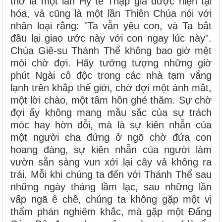
thờ là một lần Hy tế Thập giá được hiện tại
hóa, và cũng là một lần Thiên Chúa nói với
nhân loại rằng: "Ta vẫn yêu con, và Ta bắt
đầu lại giao ước này với con ngay lúc này".
Chúa Giê-su Thánh Thể không bao giờ mệt
mỏi chờ đợi. Hãy tưởng tượng những giờ
phút Ngài cô độc trong các nhà tạm vắng
lạnh trên khắp thế giới, chờ đợi một ánh mắt,
một lời chào, một tâm hồn ghé thăm. Sự chờ
đợi ấy không mang mầu sắc của sự trách
móc hay hờn dỗi, mà là sự kiên nhẫn của
một người cha đứng ở ngõ chờ đứa con
hoang đàng, sự kiên nhẫn của người làm
vườn sẵn sàng vun xới lại cây vả không ra
trái. Mỗi khi chúng ta đến với Thánh Thể sau
những ngày tháng lầm lạc, sau những lần
vấp ngã ê chề, chúng ta không gặp một vị
thẩm phán nghiêm khắc, mà gặp một Đấng