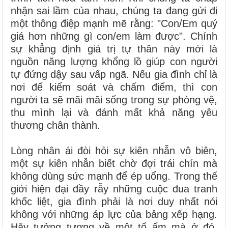
nhận sai lầm của nhau, chúng ta đang gửi đi
một thông điệp mạnh mẽ rằng: "Con/Em quý
giá hơn những gì con/em làm được". Chính
sự khẳng định giá trị tự thân này mới là
nguồn năng lượng khổng lồ giúp con người
tự đứng dậy sau vấp ngã. Nếu gia đình chỉ là
nơi để kiểm soát và chấm điểm, thì con
người ta sẽ mãi mãi sống trong sự phòng vệ,
thu mình lại và đánh mất khả năng yêu
thương chân thành.
Lòng nhân ái đòi hỏi sự kiên nhẫn vô biên,
một sự kiên nhẫn biết chờ đợi trái chín mà
không dùng sức mạnh để ép uổng. Trong thế
giới hiện đại đầy rẫy những cuộc đua tranh
khốc liệt, gia đình phải là nơi duy nhất nói
không với những áp lực của bảng xếp hạng.
Hãy tưởng tượng về một tổ ấm mà ở đó,