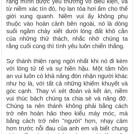
rằng mình được yêu thương vô điều kiện, và
từ niềm xác tín đó, họ lan tỏa hơi ấm cho thế
giới xung quanh. Niềm vui ấy không phụ
thuộc vào hoàn cảnh bên ngoài, nó là dòng
suối ngầm chảy xiết dưới lòng đất khô cằn
của những thử thách, nhắc nhở chúng ta
rằng cuối cùng thì tình yêu luôn chiến thắng.
Sự thánh thiện rạng ngời nhất khi nó đi kèm
với lòng tử tế và sự hiền hậu. Một tâm hồn
an vui luôn có khả năng đón nhận người khác
như họ là, với tất cả những khiếm khuyết và
góc cạnh. Thay vì xét đoán và kết án, niềm
vui thúc bách chúng ta chia sẻ và nâng đỡ.
Chúng ta nên thánh không phải bằng cách
trở nên hoàn hảo theo kiểu máy móc, mà
bằng cách trở nên "người" hơn, nhạy cảm
hơn trước nỗi đau của anh em và biết chung