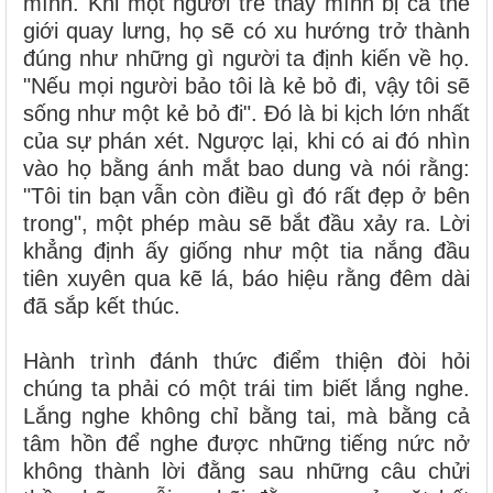
mình. Khi một người trẻ thấy mình bị cả thế
giới quay lưng, họ sẽ có xu hướng trở thành
đúng như những gì người ta định kiến về họ.
"Nếu mọi người bảo tôi là kẻ bỏ đi, vậy tôi sẽ
sống như một kẻ bỏ đi". Đó là bi kịch lớn nhất
của sự phán xét. Ngược lại, khi có ai đó nhìn
vào họ bằng ánh mắt bao dung và nói rằng:
"Tôi tin bạn vẫn còn điều gì đó rất đẹp ở bên
trong", một phép màu sẽ bắt đầu xảy ra. Lời
khẳng định ấy giống như một tia nắng đầu
tiên xuyên qua kẽ lá, báo hiệu rằng đêm dài
đã sắp kết thúc.
Hành trình đánh thức điểm thiện đòi hỏi
chúng ta phải có một trái tim biết lắng nghe.
Lắng nghe không chỉ bằng tai, mà bằng cả
tâm hồn để nghe được những tiếng nức nở
không thành lời đằng sau những câu chửi