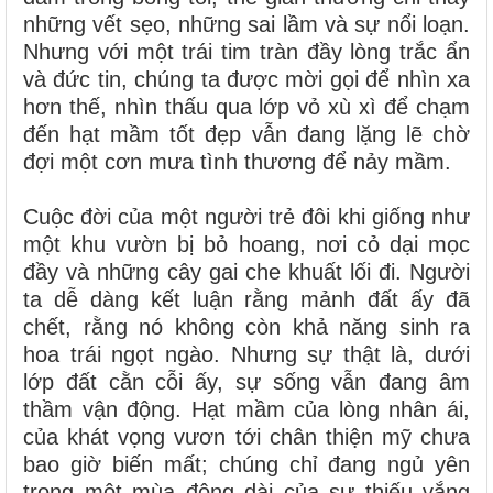
những vết sẹo, những sai lầm và sự nổi loạn.
Nhưng với một trái tim tràn đầy lòng trắc ẩn
và đức tin, chúng ta được mời gọi để nhìn xa
hơn thế, nhìn thấu qua lớp vỏ xù xì để chạm
đến hạt mầm tốt đẹp vẫn đang lặng lẽ chờ
đợi một cơn mưa tình thương để nảy mầm.
Cuộc đời của một người trẻ đôi khi giống như
một khu vườn bị bỏ hoang, nơi cỏ dại mọc
đầy và những cây gai che khuất lối đi. Người
ta dễ dàng kết luận rằng mảnh đất ấy đã
chết, rằng nó không còn khả năng sinh ra
hoa trái ngọt ngào. Nhưng sự thật là, dưới
lớp đất cằn cỗi ấy, sự sống vẫn đang âm
thầm vận động. Hạt mầm của lòng nhân ái,
của khát vọng vươn tới chân thiện mỹ chưa
bao giờ biến mất; chúng chỉ đang ngủ yên
trong một mùa đông dài của sự thiếu vắng