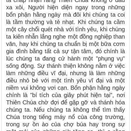
ta chấp nhận rằng Thiên Chúa không ở đâu
xa xôi, Người hiện diện ngay trong những
bổn phận hằng ngày mà đôi khi chúng ta coi
là tầm thường và tẻ nhạt. Khi chúng ta cầm
một cây chổi quét nhà với tình yêu, khi chúng
ta kiên nhẫn lắng nghe một đồng nghiệp than
vãn, hay khi chúng ta chuẩn bị một bữa cơm
gia đình bằng tất cả sự tận tâm, đó chính là
lúc chúng ta đang cử hành một "phụng vụ"
sống động. Sự thánh thiện không nằm ở việc
làm những điều vĩ đại, nhưng là làm những
điều nhỏ bé với một tình yêu vĩ đại và một
niềm vui không vơi cạn. Bổn phận hằng ngày
chính là "bí tích của giây phút hiện tại", nơi
Thiên Chúa chờ đợi để gặp gỡ và thánh hóa
chúng ta. Nếu chúng ta không thể tìm thấy
Chúa trong tiếng máy nổ của công trường,
trong sự ồn ào của chợ búa hay trong sự